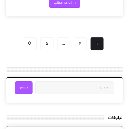
ادامه مطلب
۵
…
۲
۱
جستجو
تبلیغات